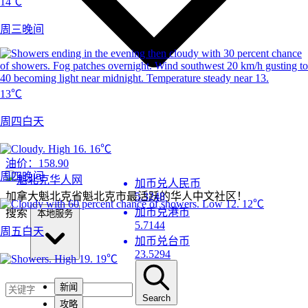
14℃
周三晚间
13℃
周四白天
16℃
油价：
158.90
周四晚间
加币兑人民币
加拿大魁北克省魁北克市最活跃的华人中文社区！
5.3248
12℃
加币兑港币
搜索
本地服务
5.7144
周五白天
加币兑台币
23.5294
19℃
新闻
Search
攻略