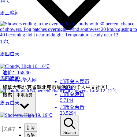
14℃
周三晚间
13℃
周四白天
16℃
油价：
158.90
周四晚间
加币兑人民币
加拿大魁北克省魁北克市最活跃的华人中文社区！
5.3248
12℃
加币兑港币
搜索
本地服务
5.7144
周五白天
加币兑台币
23.5294
19℃
新闻
Search
攻略