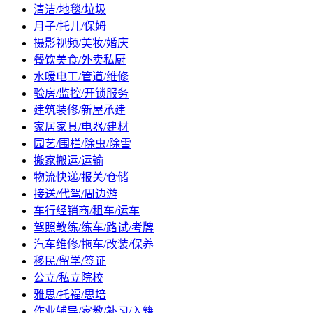
清洁/地毯/垃圾
月子/托儿/保姆
摄影视频/美妆/婚庆
餐饮美食/外卖私厨
水暖电工/管道/维修
验房/监控/开锁服务
建筑装修/新屋承建
家居家具/电器/建材
园艺/围栏/除虫/除雪
搬家搬运/运输
物流快递/报关/仓储
接送/代驾/周边游
车行经销商/租车/运车
驾照教练/练车/路试/考牌
汽车维修/拖车/改装/保养
移民/留学/签证
公立/私立院校
雅思/托福/思培
作业辅导/家教/补习/入籍