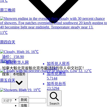
14℃
周三晚间
13℃
周四白天
16℃
油价：
158.90
周四晚间
加币兑人民币
加拿大魁北克省魁北克市最活跃的华人中文社区！
5.3248
12℃
加币兑港币
搜索
本地服务
5.7144
周五白天
加币兑台币
23.5294
19℃
新闻
Search
攻略