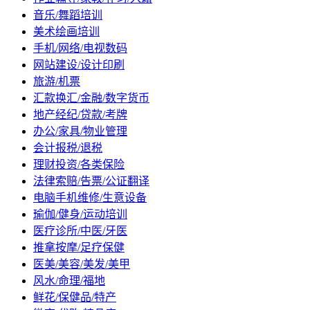
音乐/舞蹈培训
美术绘画培训
手机/网络/电视数码
网站建设/设计印刷
旅游/机票
汇款换汇/金融/数字货币
地产经纪/贷款/考牌
办公/家具/物业管理
会计报税/退税
理财投资/各类保险
法律索赔/告票/公证翻译
电脑手机维修/生意设备
瑜伽/健身/运动培训
医疗诊所/中医/牙医
推拿按摩/足疗保健
医美/美容/美发/美甲
风水/命理/福地
鲜花/保健品/特产