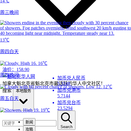
14℃
周三晚间
13℃
周四白天
16℃
油价：
158.90
周四晚间
加币兑人民币
加拿大魁北克省魁北克市最活跃的华人中文社区！
5.3248
12℃
加币兑港币
搜索
本地服务
5.7144
周五白天
加币兑台币
23.5294
19℃
新闻
Search
攻略