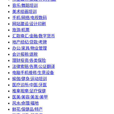
音乐/舞蹈培训
美术绘画培训
手机/网络/电视数码
网站建设/设计印刷
旅游/机票
汇款换汇/金融/数字货币
地产经纪/贷款/考牌
办公/家具/物业管理
会计报税/退税
理财投资/各类保险
法律索赔/告票/公证翻译
电脑手机维修/生意设备
瑜伽/健身/运动培训
医疗诊所/中医/牙医
推拿按摩/足疗保健
医美/美容/美发/美甲
风水/命理/福地
鲜花/保健品/特产