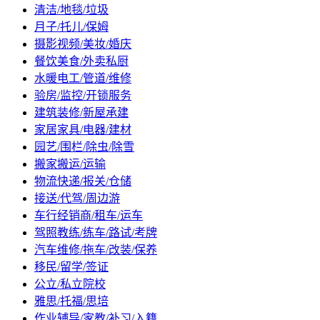
清洁/地毯/垃圾
月子/托儿/保姆
摄影视频/美妆/婚庆
餐饮美食/外卖私厨
水暖电工/管道/维修
验房/监控/开锁服务
建筑装修/新屋承建
家居家具/电器/建材
园艺/围栏/除虫/除雪
搬家搬运/运输
物流快递/报关/仓储
接送/代驾/周边游
车行经销商/租车/运车
驾照教练/练车/路试/考牌
汽车维修/拖车/改装/保养
移民/留学/签证
公立/私立院校
雅思/托福/思培
作业辅导/家教/补习/入籍