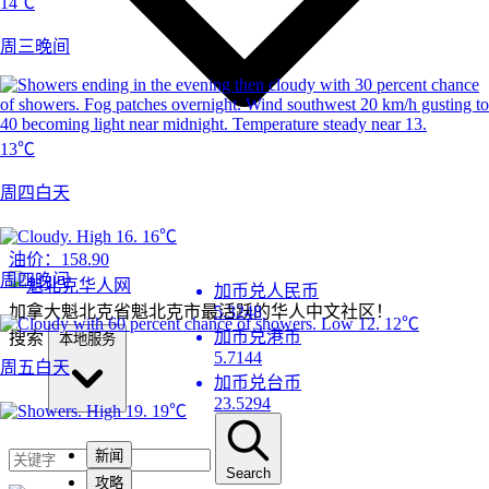
14℃
周三晚间
13℃
周四白天
16℃
油价：
158.90
周四晚间
加币兑人民币
加拿大魁北克省魁北克市最活跃的华人中文社区！
5.3248
12℃
加币兑港币
搜索
本地服务
5.7144
周五白天
加币兑台币
23.5294
19℃
新闻
Search
攻略